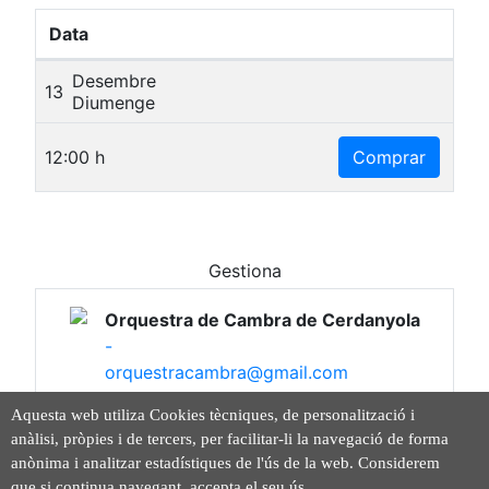
Data
Desembre
13
Diumenge
12:00 h
Comprar
Gestiona
Orquestra de Cambra de Cerdanyola
-
orquestracambra@gmail.com
Aquesta web utiliza Cookies tècniques, de personalització i
anàlisi, pròpies i de tercers, per facilitar-li la navegació de forma
anònima i analitzar estadístiques de l'ús de la web. Considerem
© 2026 - Orquestra de Cambra de Cerdanyola -
que si continua navegant, accepta el seu ús.